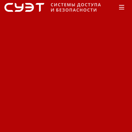
Главная
Каталог
Сигнализация
Jablotron
Сирены
Системы сигнализации
Jablotron Сирены.
Сортировка:
По наименованию
Сначала недорогие
Сначала дорогие