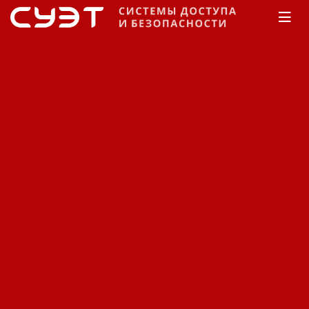
Главная
Каталог
Турникеты
Forma
Турникеты Forma.
Сортировка:
По наименованию
Сначала недорогие
Сначала дорогие